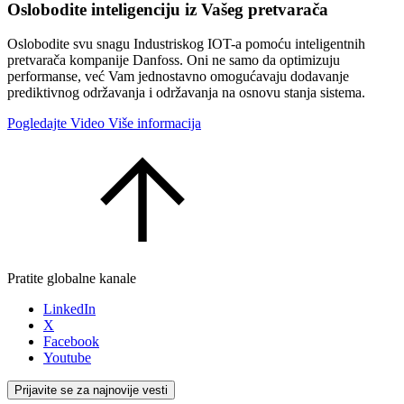
Oslobodite inteligenciju iz Vašeg pretvarača
Oslobodite svu snagu Industriskog IOT-a pomoću inteligentnih
pretvarača kompanije Danfoss. Oni ne samo da optimizuju
performanse, već Vam jednostavno omogućavaju dodavanje
prediktivnog održavanja i održavanja na osnovu stanja sistema.
Pogledajte Video
Više informacija
Pratite globalne kanale
LinkedIn
X
Facebook
Youtube
Prijavite se za najnovije vesti