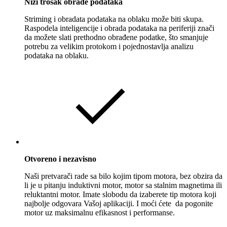
Niži trošak obrade podataka
Striming i obradata podataka na oblaku može biti skupa.
Raspodela inteligencije i obrada podataka na periferiji znači
da možete slati prethodno obrađene podatke, što smanjuje
potrebu za velikim protokom i pojednostavlja analizu
podataka na oblaku.
Otvoreno i nezavisno
Naši pretvarači rade sa bilo kojim tipom motora, bez obzira da
li je u pitanju induktivni motor, motor sa stalnim magnetima ili
reluktantni motor. Imate slobodu da izaberete tip motora koji
najbolje odgovara Vašoj aplikaciji. I moći ćete da pogonite
motor uz maksimalnu efikasnost i performanse.