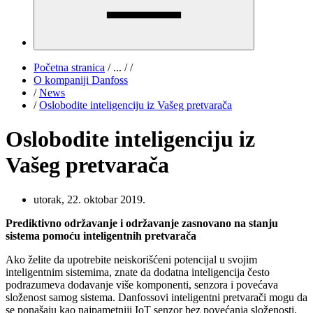
Početna stranica
/
...
/
/
O kompaniji Danfoss
/
News
/
Oslobodite inteligenciju iz Vašeg pretvarača
Oslobodite inteligenciju iz
Vašeg pretvarača
utorak, 22. oktobar 2019.
Prediktivno održavanje i održavanje zasnovano na stanju
sistema pomoću inteligentnih pretvarača
Ako želite da upotrebite neiskorišćeni potencijal u svojim
inteligentnim sistemima, znate da dodatna inteligencija često
podrazumeva dodavanje više komponenti, senzora i povećava
složenost samog sistema. Danfossovi inteligentni pretvarači mogu da
se ponašaju kao najpametniji IoT senzor bez povećanja složenosti.