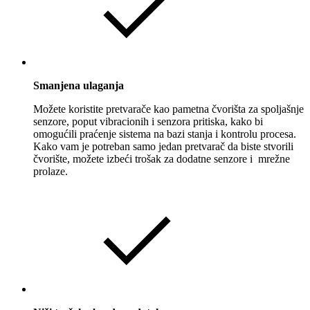
Smanjena ulaganja
Možete koristite pretvarače kao pametna čvorišta za spoljašnje
senzore, poput vibracionih i senzora pritiska, kako bi
omogućili praćenje sistema na bazi stanja i kontrolu procesa.
Kako vam je potreban samo jedan pretvarač da biste stvorili
čvorište, možete izbeći trošak za dodatne senzore i mrežne
prolaze.