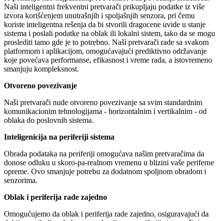
Naši inteligentni frekventni pretvarači prikupljaju podatke iz više
izvora korišćenjem unutrašnjih i spoljašnjih senzora, pri čemu
koriste inteligentna rešenja da bi stvorili dragocene uvide u stanje
sistema i poslali podatke na oblak ili lokalni sistem, tako da se mogu
proslediti tamo gde je to potrebno. Naši pretvarači rade sa svakom
platformom i aplikacijom, omogućavajući prediktivno održavanje
koje povećava performanse, efikasnost i vreme rada, a istovremeno
smanjuju kompleksnost.
Otvoreno povezivanje
Naši pretvarači nude otvoreno povezivanje sa svim standardnim
komunikacionim tehnologijama - horizontalnim i vertikalnim - od
oblaka do poslovnih sistema.
Inteligenicija na periferiji sistema
Obrada podataka na periferiji omogućava našim pretvaračima da
donose odluku u skoro-pa-realnom vremenu u blizini vaše periferne
opreme. Ovo smanjuje potrebu za dodatnom spoljnom obradom i
senzorima.
Oblak i periferija rade zajedno
Omogućujemo da oblak i periferija rade zajedno, osiguravajući da