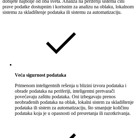
dobijete najbolje od oba sveta. Analiza na periferiji sistema čini
prave podatke dostupnim i korisnim za analizu na oblaku, lokalnom
sistemu za skladištenje podataka ili sistemu za automatizaciju.
Veća sigurnost podataka
Primenom inteligentnih rešenja u blizini izvora podataka i
obrade podataka na periferiji, inteligentni pretvarači
povećavaju zaštitu podataka. Oni izbegavaju prenos
neobrađenih podataka na oblak, lokalni sistem za skladištenje
podataka ili sistem za automatizaciju, što smanjuje količinu
podataka koja je u opasnosti od presretanja ili razotkrivanja.