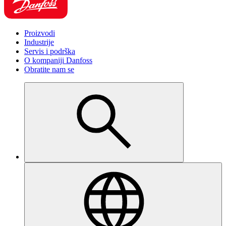
Proizvodi
Industrije
Servis i podrška
O kompaniji Danfoss
Obratite nam se