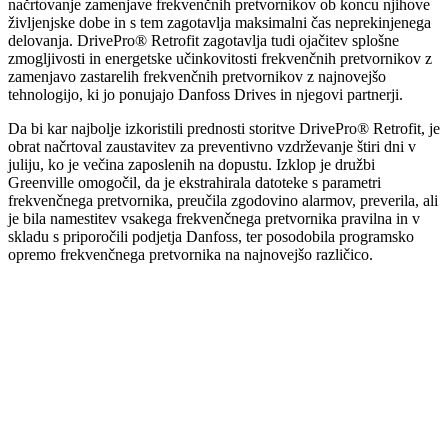
načrtovanje zamenjave frekvenčnih pretvornikov ob koncu njihove
življenjske dobe in s tem zagotavlja maksimalni čas neprekinjenega
delovanja. DrivePro® Retrofit zagotavlja tudi ojačitev splošne
zmogljivosti in energetske učinkovitosti frekvenčnih pretvornikov z
zamenjavo zastarelih frekvenčnih pretvornikov z najnovejšo
tehnologijo, ki jo ponujajo Danfoss Drives in njegovi partnerji.
Da bi kar najbolje izkoristili prednosti storitve DrivePro® Retrofit, je
obrat načrtoval zaustavitev za
preventivno
vzdrževanje štiri dni v
juliju, ko je večina zaposlenih na dopustu. Izklop je družbi
Greenville omogočil, da je ekstrahirala datoteke s parametri
frekvenčnega pretvornika, preučila zgodovino alarmov, preverila, ali
je bila namestitev vsakega frekvenčnega pretvornika pravilna in v
skladu s priporočili podjetja Danfoss, ter posodobila programsko
opremo frekvenčnega pretvornika na najnovejšo različico.