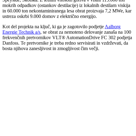
mokrih odpadkov (ostankov destilacije) iz lokalnih destilarn viskija
in 60.000 ton nekontaminiranega lesa obrat proizvaja 7,2 MWe, kar
ustreza oskrbi 9.000 domov z električno energijo.
Kot del projekta na ključ, ki ga je zagotovilo podjetje
Aalborg
Energie Technik a/s
, se obrat za nemoteno delovanje zanaša na 100
frekvenčnih pretvornikov VLT® AutomationDrive FC 302 podjetja
Danfoss. Te pretvornike je treba redno servisirati in vzdrževati, da
bosta njihova zanesljivost in zmogljivost čim večji.