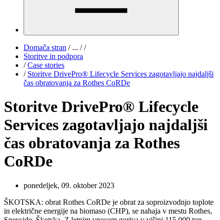
Domača stran
/
...
/
/
Storitve in podpora
/
Case stories
/
Storitve DrivePro® Lifecycle Services zagotavljajo najdaljši
čas obratovanja za Rothes CoRDe
Storitve DrivePro® Lifecycle
Services zagotavljajo najdaljši
čas obratovanja za Rothes
CoRDe
ponedeljek, 09. oktober 2023
ŠKOTSKA: obrat Rothes CoRDe je obrat za soproizvodnjo toplote
in električne energije na biomaso (CHP), se nahaja v mestu Rothes,
Speyside, Škotska. Z letnim vnosom goriva v višini 115.000 ton