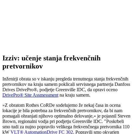
Izziv: učenje stanja frekvenčnih
pretvornikov
Inženirji obrata so v iskanju pregleda trenutnega stanja frekvenčnih
pretvornikov na kraju samem poklicali servisnega partnerja Danfoss
Drives DrivePro®, podjetje Greenville IDC, da opravi oceno
DrivePro® Site Assmessment
na kraju samem.
»Z obratom Rothes CoRDe sodelujemo že nekaj časa in ocena
lokacije je bila potrebna za frekvenčnih pretvornikov, da bi nam
pomagali ohranjati njihovo optimalno delovanje,« je pojasnil Steven
Brown, regionalni vodja pri podjetju Greenville IDC. "Poskrbeli
smo tudi za nujno popravilo velikega frekvenčnega pretvornika 110
kW
VLT® AutomationDrive FC 302
. Popravili smo okvarjen