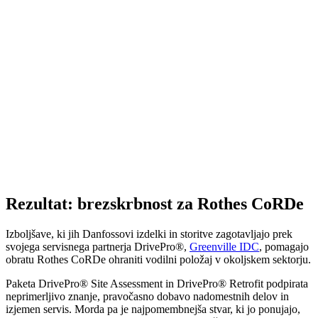
Rezultat: brezskrbnost za Rothes CoRDe
Izboljšave, ki jih Danfossovi izdelki in storitve zagotavljajo prek
svojega servisnega partnerja DrivePro®,
Greenville IDC
, pomagajo
obratu Rothes CoRDe ohraniti vodilni položaj v okoljskem sektorju.
Paketa DrivePro® Site Assessment in DrivePro® Retrofit podpirata
neprimerljivo znanje, pravočasno dobavo nadomestnih delov in
izjemen servis. Morda pa je najpomembnejša stvar, ki jo ponujajo,