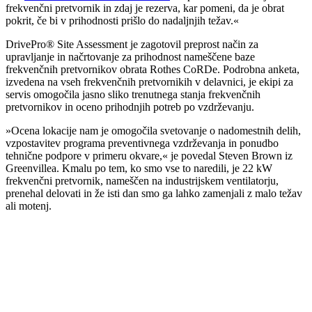
frekvenčni pretvornik in zdaj je rezerva, kar pomeni, da je obrat
pokrit, če bi v prihodnosti prišlo do nadaljnjih težav.«
DrivePro® Site Assessment je zagotovil preprost način za
upravljanje in načrtovanje za prihodnost nameščene baze
frekvenčnih pretvornikov obrata Rothes CoRDe. Podrobna anketa,
izvedena na vseh frekvenčnih pretvornikih v delavnici, je ekipi za
servis omogočila jasno sliko trenutnega stanja frekvenčnih
pretvornikov in oceno prihodnjih potreb po vzdrževanju.
»Ocena lokacije nam je omogočila svetovanje o nadomestnih delih,
vzpostavitev programa preventivnega vzdrževanja in ponudbo
tehnične podpore v primeru okvare,« je povedal Steven Brown iz
Greenvillea. Kmalu po tem, ko smo vse to naredili, je 22 kW
frekvenčni pretvornik, nameščen na industrijskem ventilatorju,
prenehal delovati in že isti dan smo ga lahko zamenjali z malo težav
ali motenj.