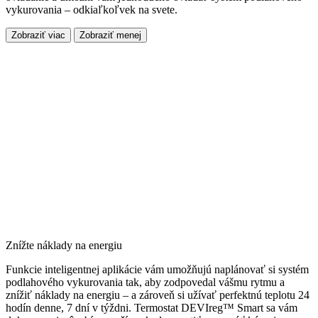
vykurovania – odkiaľkoľvek na svete.
Zobraziť viac
Zobraziť menej
Znížte náklady na energiu
Funkcie inteligentnej aplikácie vám umožňujú naplánovať si systém
podlahového vykurovania tak, aby zodpovedal vášmu rytmu a
znížiť náklady na energiu – a zároveň si užívať perfektnú teplotu 24
hodín denne, 7 dní v týždni. Termostat DEVIreg™ Smart sa vám