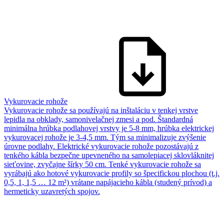
Vykurovacie rohože
Vykurovacie rohože sa používajú na inštaláciu v tenkej vrstve
lepidla na obklady, samonivelačnej zmesi a pod. Štandardná
minimálna hrúbka podlahovej vrstvy je 5-8 mm, hrúbka elektrickej
vykurovacej rohože je 3-4,5 mm. Tým sa minimalizuje zvýšenie
úrovne podlahy. Elektrické vykurovacie rohože pozostávajú z
tenkého kábla bezpečne upevneného na samolepiacej sklovláknitej
sieťovine, zvyčajne šírky 50 cm. Tenké vykurovacie rohože sa
vyrábajú ako hotové vykurovacie profily so špecifickou plochou (t.j.
0,5, 1, 1,5 … 12 m²) vrátane napájacieho kábla (studený prívod) a
hermeticky uzavretých spojov.