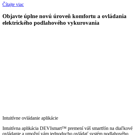
Čítajte viac
Objavte úplne novú úroveň komfortu a ovládania
elektrického podlahového vykurovania
Intuitívne ovládanie aplikácie
Intuitívna aplikácia DEVIsmart™ premení váš smartfón na diaľkové
ovládanie a umožní vám jednoducho ovládať systém podlahového