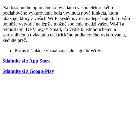
Na dosiahnutie optimálneho ovládania vášho elektrického
podlahového vykurovania bola vyvinutá nová funkcia, ktorá
ukazuje, ktorý z vašich Wi-Fi systémov má najlepší signál. To vám
pomôže vytvoriť najlepšie možné spojenie medzi vašou Wi-Fi a
termostatmi DEVIreg™ Smart, čo vedie k jednoduchému a
spoľahlivému ovládaniu elektrického podlahového vykurovania,
keď ste preč.
Počas inštalácie vizualizuje silu signálu Wi-Fi
Stiahnite si z App Store
Stiahnite si z Google Play