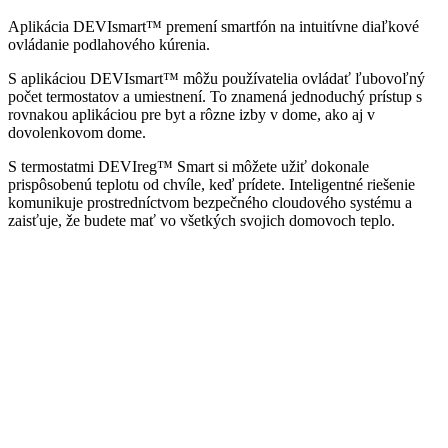
Aplikácia DEVIsmart™ premení smartfón na intuitívne diaľkové
ovládanie podlahového kúrenia.
S aplikáciou DEVIsmart™ môžu používatelia ovládať ľubovoľný
počet termostatov a umiestnení. To znamená jednoduchý prístup s
rovnakou aplikáciou pre byt a rôzne izby v dome, ako aj v
dovolenkovom dome.
S termostatmi DEVIreg™ Smart si môžete užiť dokonale
prispôsobenú teplotu od chvíle, keď prídete. Inteligentné riešenie
komunikuje prostredníctvom bezpečného cloudového systému a
zaisťuje, že budete mať vo všetkých svojich domovoch teplo.