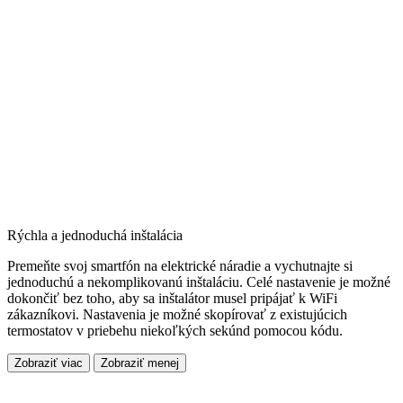
Rýchla a jednoduchá inštalácia
Premeňte svoj smartfón na elektrické náradie a vychutnajte si
jednoduchú a nekomplikovanú inštaláciu. Celé nastavenie je možné
dokončiť bez toho, aby sa inštalátor musel pripájať k WiFi
zákazníkovi. Nastavenia je možné skopírovať z existujúcich
termostatov v priebehu niekoľkých sekúnd pomocou kódu.
Zobraziť viac
Zobraziť menej