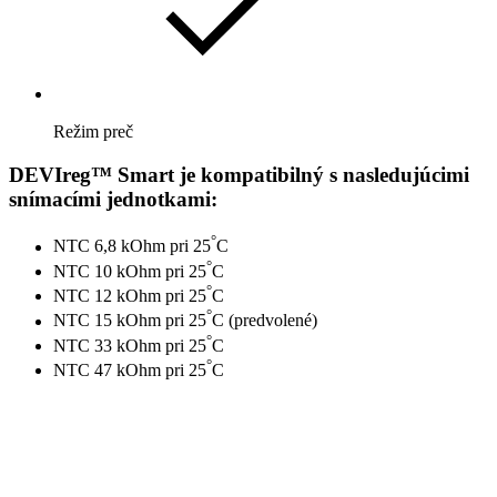
Režim preč
DEVIreg™ Smart je kompatibilný s nasledujúcimi
snímacími jednotkami:
°
NTC 6,8 kOhm pri 25
C
°
NTC 10 kOhm pri 25
C
°
NTC 12 kOhm pri 25
C
°
NTC 15 kOhm pri 25
C (predvolené)
°
NTC 33 kOhm pri 25
C
°
NTC 47 kOhm pri 25
C