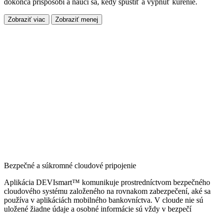
dokonca prispôsobí a naučí sa, kedy spustiť a vypnúť kúrenie.
Zobraziť viac
Zobraziť menej
Bezpečné a súkromné cloudové pripojenie
Aplikácia DEVIsmart™ komunikuje prostredníctvom bezpečného
cloudového systému založeného na rovnakom zabezpečení, aké sa
používa v aplikáciách mobilného bankovníctva. V cloude nie sú
uložené žiadne údaje a osobné informácie sú vždy v bezpečí