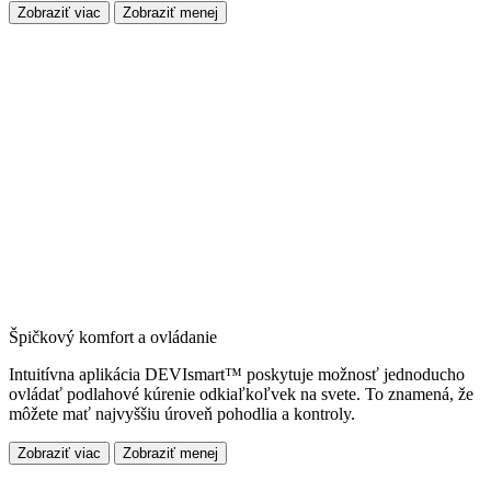
Zobraziť viac
Zobraziť menej
Špičkový komfort a ovládanie
Intuitívna aplikácia DEVIsmart™ poskytuje možnosť jednoducho
ovládať podlahové kúrenie odkiaľkoľvek na svete. To znamená, že
môžete mať najvyššiu úroveň pohodlia a kontroly.
Zobraziť viac
Zobraziť menej