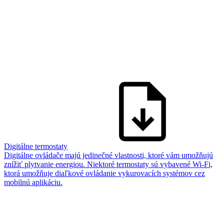
Digitálne termostaty
Digitálne ovládače majú jedinečné vlastnosti, ktoré vám umožňujú
znížiť plytvanie energiou. Niektoré termostaty sú vybavené Wi-Fi,
ktorá umožňuje diaľkové ovládanie vykurovacích systémov cez
mobilnú aplikáciu.