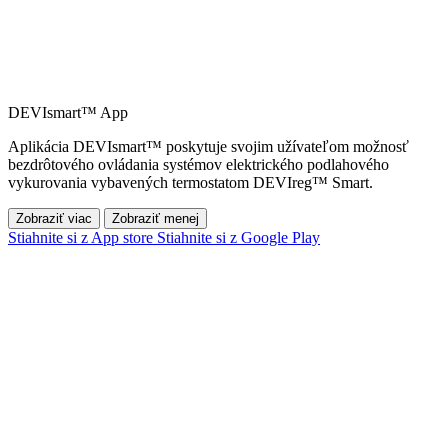
DEVIsmart™ App
Aplikácia DEVIsmart™ poskytuje svojim užívateľom možnosť
bezdrôtového ovládania systémov elektrického podlahového
vykurovania vybavených termostatom DEVIreg™ Smart.
Zobraziť viac
Zobraziť menej
Stiahnite si z App store
Stiahnite si z Google Play