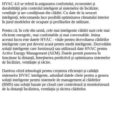
HVAC 4.0 se referă la asigurarea confortului, economiei și
durabilității prin controlul inteligent al sistemelor de încălzire,
ventilație și aer condiționat din clădiri. Cu date de la senzori
inteligenți, telecomanda face posibilă optimizarea climatului interior
în jurul modelelor de ocupare și profilurilor de utilizare.
Pentru că, în cele din urmă, cele mai inteligente clădiri sunt cele mai
eficiente energetic, mai confortabile și mai convenabile. Inima
acestui lucru este datele HVAC - vitale pentru dezvoltarea clădirilor
inteligente care pot deveni acasă pentru medii inteligente. Dezvoltăm
soluții inteligente care furnizează sau utilizează date HVAC pentru
Active Energy Management (AEM). Datele permit punerea în
funcțiune la distanță, întreținerea predictivă și optimizarea sistemelor
de încălzire, ventilație și răcire.
Danfoss oferă tehnologii pentru creșterea eficienței și calității
sistemelor HVAC inteligente, adunând datele cheie pentru a genera
soluții inteligente pentru sistemele de management al clădirilor
(BMS) sau soluții bazate pe cloud care controlează și monitorizează
de la distanță încălzirea, ventilația și răcirea clădirilor.