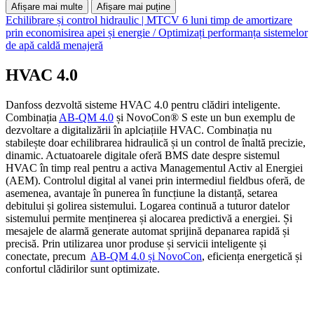
Afișare mai multe
Afișare mai puține
Echilibrare și control hidraulic | MTCV 6 luni timp de amortizare
prin economisirea apei și energie / Optimizați performanța sistemelor
de apă caldă menajeră
HVAC 4.0
Danfoss dezvoltă sisteme HVAC 4.0 pentru clădiri inteligente.
Combinația
AB-QM 4.0
și NovoCon® S este un bun exemplu de
dezvoltare a digitalizării în aplciațiile HVAC. Combinația nu
stabilește doar echilibrarea hidraulică și un control de înaltă precizie,
dinamic. Actuatoarele digitale oferă BMS date despre sistemul
HVAC în timp real pentru a activa Managementul Activ al Energiei
(AEM). Controlul digital al vanei prin intermediul fieldbus oferă, de
asemenea, avantaje în punerea în funcțiune la distanță, setarea
debitului și golirea sistemului. Logarea continuă a tuturor datelor
sistemului permite menținerea și alocarea predictivă a energiei. Și
mesajele de alarmă generate automat sprijină depanarea rapidă și
precisă. Prin utilizarea unor produse și servicii inteligente și
conectate, precum
AB-QM 4.0 și NovoCon
, eficiența energetică și
confortul clădirilor sunt optimizate.