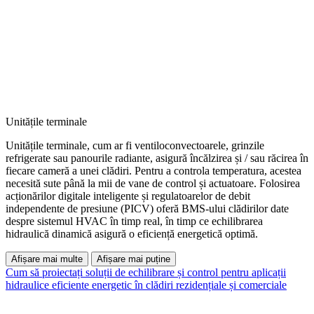
Unitățile terminale
Unitățile terminale, cum ar fi ventiloconvectoarele, grinzile
refrigerate sau panourile radiante, asigură încălzirea și / sau răcirea în
fiecare cameră a unei clădiri. Pentru a controla temperatura, acestea
necesită sute până la mii de vane de control și actuatoare. Folosirea
acționărilor digitale inteligente și regulatoarelor de debit
independente de presiune (PICV) oferă BMS-ului clădirilor date
despre sistemul HVAC în timp real, în timp ce echilibrarea
hidraulică dinamică asigură o eficiență energetică optimă.
Afișare mai multe
Afișare mai puține
Cum să proiectați soluții de echilibrare și control pentru aplicații
hidraulice eficiente energetic în clădiri rezidențiale și comerciale