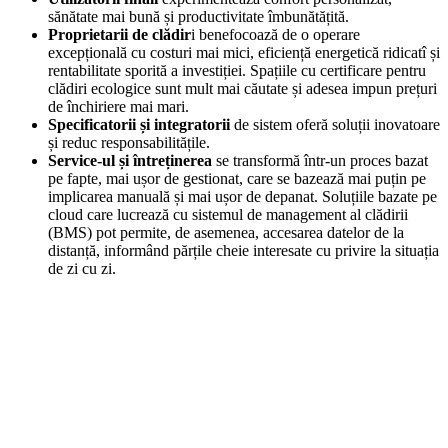
sănătate mai bună și productivitate îmbunătățită.
Proprietarii de clădir
i benefocoază de o operare
excepțională cu costuri mai mici, eficiență energetică ridicatî și
rentabilitate sporită a investiției. Spațiile cu certificare pentru
clădiri ecologice sunt mult mai căutate și adesea impun prețuri
de închiriere mai mari.
Specificatorii și integratorii
de sistem oferă soluții inovatoare
și reduc responsabilitățile.
Service-ul și întreținerea
se transformă într-un proces bazat
pe fapte, mai ușor de gestionat, care se bazează mai puțin pe
implicarea manuală și mai ușor de depanat. Soluțiile bazate pe
cloud care lucrează cu sistemul de management al clădirii
(BMS) pot permite, de asemenea, accesarea datelor de la
distanță, informând părțile cheie interesate cu privire la situația
de zi cu zi.