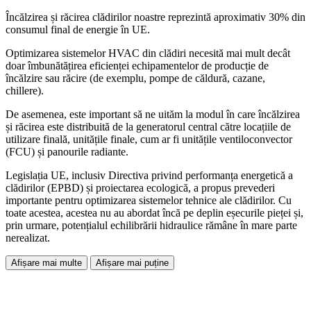
Încălzirea și răcirea clădirilor noastre reprezintă aproximativ 30% din
consumul final de energie în UE.
Optimizarea sistemelor HVAC din clădiri necesită mai mult decât
doar îmbunătățirea eficienței echipamentelor de producție de
încălzire sau răcire (de exemplu, pompe de căldură, cazane,
chillere).
De asemenea, este important să ne uităm la modul în care încălzirea
și răcirea este distribuită de la generatorul central către locațiile de
utilizare finală, unitățile finale, cum ar fi unitățile ventiloconvector
(FCU) și panourile radiante.
Legislația UE, inclusiv Directiva privind performanța energetică a
clădirilor (EPBD) și proiectarea ecologică, a propus prevederi
importante pentru optimizarea sistemelor tehnice ale clădirilor. Cu
toate acestea, acestea nu au abordat încă pe deplin eșecurile pieței și,
prin urmare, potențialul echilibrării hidraulice rămâne în mare parte
nerealizat.
Afișare mai multe
Afișare mai puține