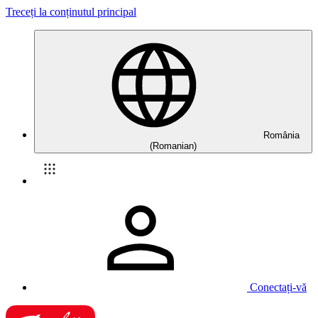
Treceți la conținutul principal
România
(Romanian)
Conectați-vă