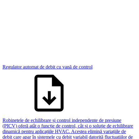
Regulator automat de debit cu vană de control
Robinetele de echilibrare și control independente de presiune
(PICV) oferă atât o funcție de control, cât și o soluție de echilibrare
dinamică pentru aplicațiile HVAC. Acestea elimină variațiile de
debit care apar în sistemele cu debit variabil datorită fluctuațiilor de