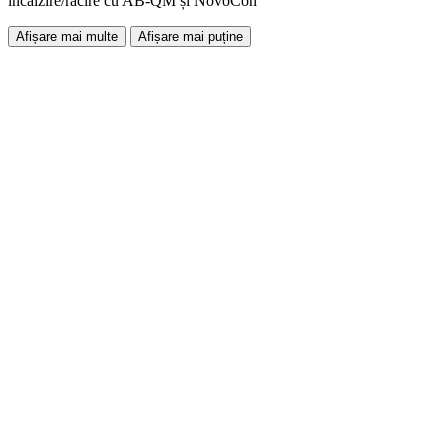
încălzire/răcire cu AB-QM și NovoCon
Afișare mai multe
Afișare mai puține