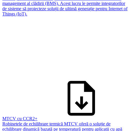
management al clădirii (BMS). Acest lucru le permite integratorilor
de sisteme să proiecteze soluții de ultimă generație pentru Internet of
Things (IoT).
MTCV cu CCR2+
Robinetele de echilibrare termică MTCV oferă o soluție de
echilibrare dinamică bazată pe temperatură pentru aplicații cu apă