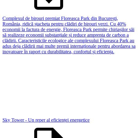
Complexul de birouri premiat Floreasca Park din București,
România, ridică ștacheta pentru clădiri de birouri verzi. Cu 40%
economii la factura de energie, Floreasca Park permite chiriașilor săi
să realizeze economii substanțiale și reduce amprenta de carbon a
clădirii. Caracteristicile ecologice ale complexului Floreasca Park au
adus deja clădirii mai multe premii internaționale pentru abordarea sa
inovatoare în raport cu durabilitatea, confortul și eficiența.
Sky Tower - Un reper al eficienței energetice