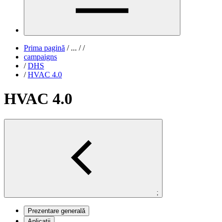
Prima pagină
/
...
/
/
campaigns
/
DHS
/
HVAC 4.0
HVAC 4.0
;
Prezentare generală
Aplicații