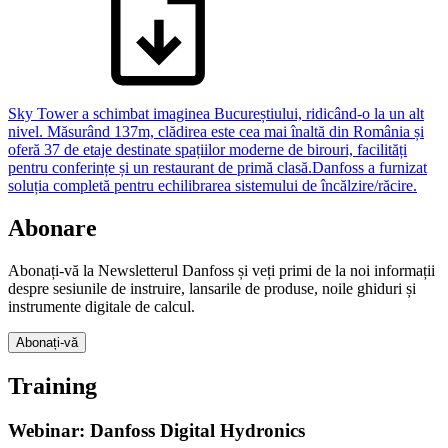
Sky Tower a schimbat imaginea Bucureștiului, ridicând-o la un alt
nivel. Măsurând 137m, clădirea este cea mai înaltă din România și
oferă 37 de etaje destinate spațiilor moderne de birouri, facilități
pentru conferințe și un restaurant de primă clasă.Danfoss a furnizat
soluția completă pentru echilibrarea sistemului de încălzire/răcire.
Abonare
Abonați-vă la Newsletterul Danfoss și veți primi de la noi informații
despre sesiunile de instruire, lansarile de produse, noile ghiduri și
instrumente digitale de calcul.
Abonați-vă
Training
Webinar: Danfoss Digital Hydronics