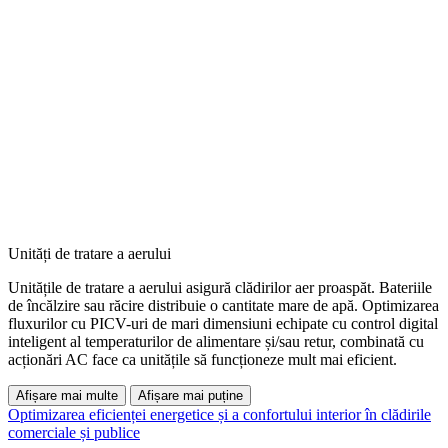
Unități de tratare a aerului
Unitățile de tratare a aerului asigură clădirilor aer proaspăt. Bateriile
de încălzire sau răcire distribuie o cantitate mare de apă. Optimizarea
fluxurilor cu PICV-uri de mari dimensiuni echipate cu control digital
inteligent al temperaturilor de alimentare și/sau retur, combinată cu
acționări AC face ca unitățile să funcționeze mult mai eficient.
Afișare mai multe
Afișare mai puține
Optimizarea eficienței energetice și a confortului interior în clădirile
comerciale și publice