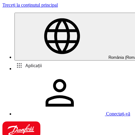
Treceți la conținutul principal
România (Roma
Aplicații
Conectați-vă