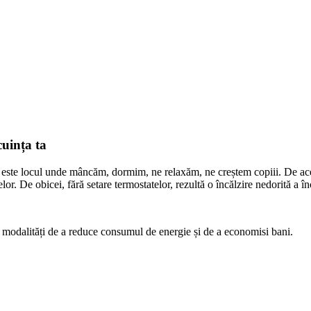
cuința ta
ta este locul unde mâncăm, dormim, ne relaxăm, ne creștem copiii. De ac
lor. De obicei, fără setare termostatelor, rezultă o încălzire nedorită a în
aută modalități de a reduce consumul de energie și de a economisi bani.