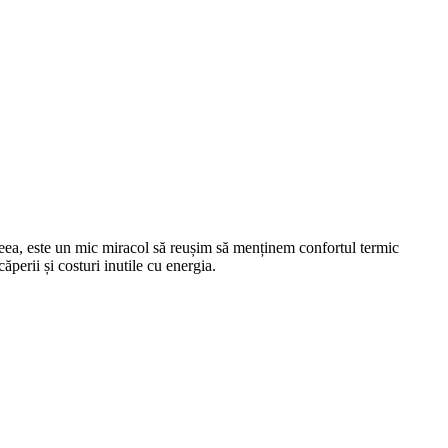
eea, este un mic miracol să reușim să menținem confortul termic
căperii și costuri inutile cu energia.