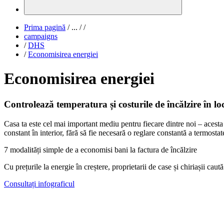
Prima pagină
/
...
/
/
campaigns
/
DHS
/
Economisirea energiei
Economisirea energiei
Controlează temperatura și costurile de încălzire în lo
Casa ta este cel mai important mediu pentru fiecare dintre noi – aces
constant în interior, fără să fie necesară o reglare constantă a termostate
7 modalități simple de a economisi bani la factura de încălzire
Cu prețurile la energie în creștere, proprietarii de case și chiriașii c
Consultați infograficul