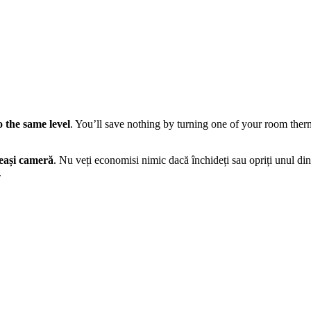
 the same level
. You’ll save nothing by turning one of your room therm
eeași cameră
. Nu veți economisi nimic dacă închideți sau opriți unul din
.