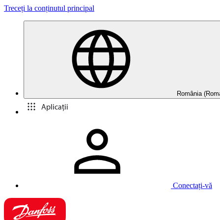
Treceți la conținutul principal
România (Roma
Aplicații
Conectați-vă