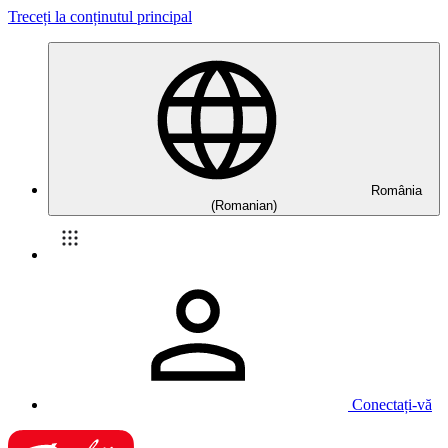
Treceți la conținutul principal
România
(Romanian)
Conectați-vă