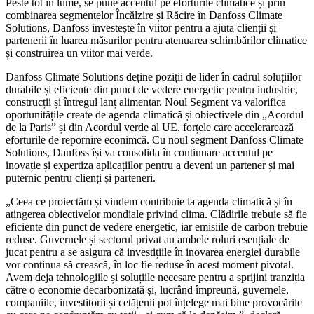
Peste tot în lume, se pune accentul pe eforturile climatice și prin
combinarea segmentelor Încălzire și Răcire în Danfoss Climate
Solutions, Danfoss investește în viitor pentru a ajuta clienții și
partenerii în luarea măsurilor pentru atenuarea schimbărilor climatice
și construirea un viitor mai verde.
Danfoss Climate Solutions deține poziții de lider în cadrul soluțiilor
durabile și eficiente din punct de vedere energetic pentru industrie,
construcții și întregul lanț alimentar. Noul Segment va valorifica
oportunitățile create de agenda climatică și obiectivele din „Acordul
de la Paris” și din Acordul verde al UE, forțele care accelerarează
eforturile de repornire econimcă. Cu noul segment Danfoss Climate
Solutions, Danfoss își va consolida în continuare accentul pe
inovație și expertiza aplicațiilor pentru a deveni un partener și mai
puternic pentru clienți și parteneri.
„Ceea ce proiectăm și vindem contribuie la agenda climatică și în
atingerea obiectivelor mondiale privind clima. Clădirile trebuie să fie
eficiente din punct de vedere energetic, iar emisiile de carbon trebuie
reduse. Guvernele și sectorul privat au ambele roluri esențiale de
jucat pentru a se asigura că investițiile în inovarea energiei durabile
vor continua să crească, în loc fie reduse în acest moment pivotal.
Avem deja tehnologiile și soluțiile necesare pentru a sprijini tranziția
către o economie decarbonizată și, lucrând împreună, guvernele,
companiile, investitorii și cetățenii pot înțelege mai bine provocările