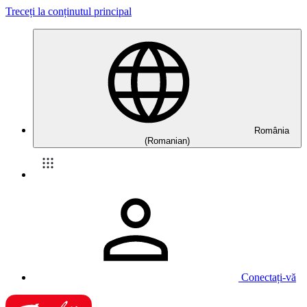
Treceți la conținutul principal
România
(Romanian)
Conectați-vă