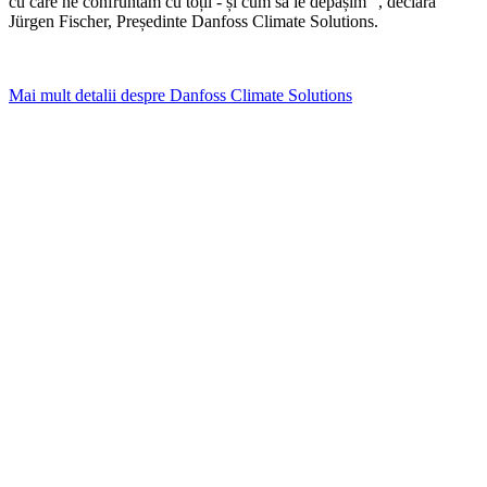
cu care ne confruntăm cu toții - și cum să le depășim ”, declară
Jürgen Fischer, Președinte Danfoss Climate Solutions.
Mai mult detalii despre Danfoss Climate Solutions