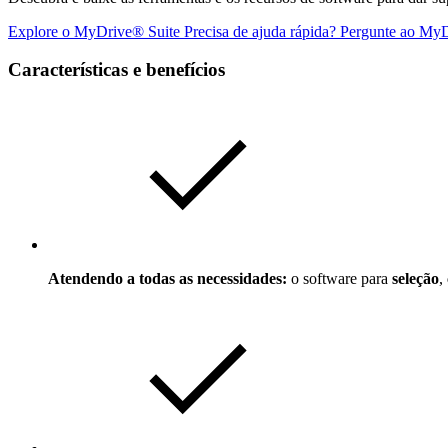
Explore o MyDrive® Suite
Precisa de ajuda rápida? Pergunte ao My
Características e benefícios
Atendendo a todas as necessidades:
o software para
seleção
,