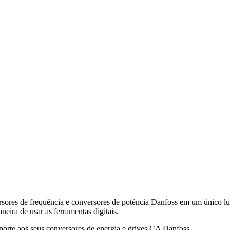
ersores de frequência e conversores de potência Danfoss em um único l
neira de usar as ferramentas digitais.
uporte aos seus conversores de energia e drives CA Danfoss.