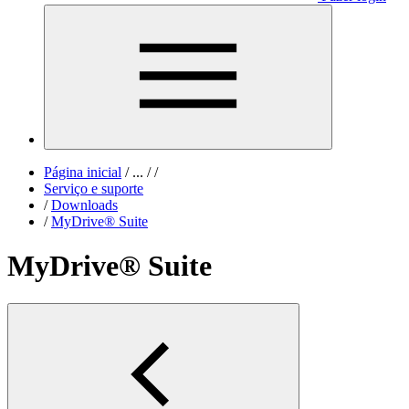
Página inicial
/
...
/
/
Serviço e suporte
/
Downloads
/
MyDrive® Suite
MyDrive® Suite