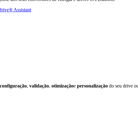
Drive® Assistant
configuração
,
validação
,
otimização
e
personalização
do seu drive o