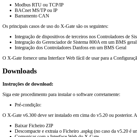
Modbus RTU ou TCP/IP
BACnet MS/TP ou IP
Barramento CAN
Os principais casos de uso do X-Gate são os seguintes:
Integração de dispositivos de terceiros nos Controladores de S
Integração do Gerenciador de Sistema 800A em um BMS geral
Integração dos Controladores Danfoss em um BMS Geral
O X-Gate fornece uma Interface Web fácil de usar para a Configuraçã
Downloads
Instruções de download:
Siga este procedimento para instalar o software corretamente:
Pré-condição:
O X-Gate v6.300 deve ser instalado em cima do v5.20 ou posterior. A
Baixar Ficheiro ZIP
Descompacte e extraia o Ficheiro .aspkg (no caso da v5.20 é u
Comunicar com a Interface Web do X-Gate.