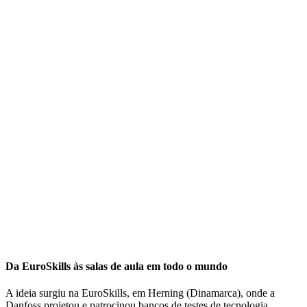
Da EuroSkills às salas de aula em todo o mundo
A ideia surgiu na EuroSkills, em Herning (Dinamarca), onde a
Danfoss projetou e patrocinou bancos de testes de tecnologia