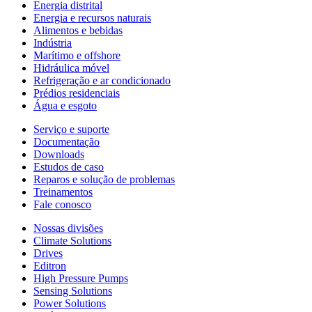
Energia distrital
Energia e recursos naturais
Alimentos e bebidas
Indústria
Marítimo e offshore
Hidráulica móvel
Refrigeração e ar condicionado
Prédios residenciais
Água e esgoto
Serviço e suporte
Documentação
Downloads
Estudos de caso
Reparos e solução de problemas
Treinamentos
Fale conosco
Nossas divisões
Climate Solutions
Drives
Editron
High Pressure Pumps
Sensing Solutions
Power Solutions