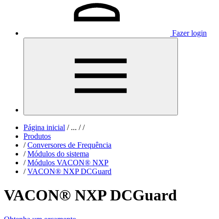
Fazer login
Página inicial
/
...
/
/
Produtos
/
Conversores de Frequência
/
Módulos do sistema
/
Módulos VACON® NXP
/
VACON® NXP DCGuard
VACON® NXP DCGuard