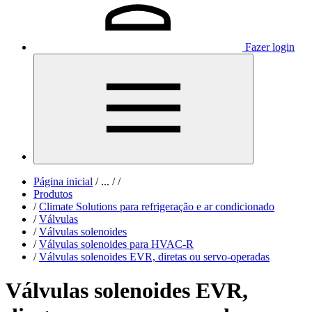
Fazer login
Página inicial
/
...
/
/
Produtos
/
Climate Solutions para refrigeração e ar condicionado
/
Válvulas
/
Válvulas solenoides
/
Válvulas solenoides para HVAC-R
/
Válvulas solenoides EVR, diretas ou servo-operadas
Válvulas solenoides EVR,