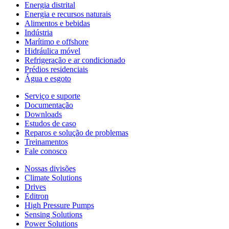
Energia distrital
Energia e recursos naturais
Alimentos e bebidas
Indústria
Marítimo e offshore
Hidráulica móvel
Refrigeração e ar condicionado
Prédios residenciais
Água e esgoto
Serviço e suporte
Documentação
Downloads
Estudos de caso
Reparos e solução de problemas
Treinamentos
Fale conosco
Nossas divisões
Climate Solutions
Drives
Editron
High Pressure Pumps
Sensing Solutions
Power Solutions