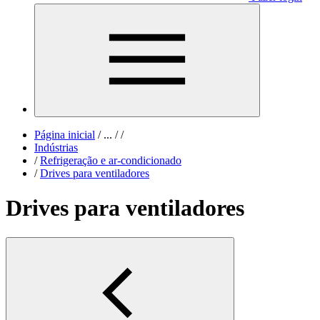
Página inicial
/
...
/
/
Indústrias
/
Refrigeração e ar-condicionado
/
Drives para ventiladores
Drives para ventiladores