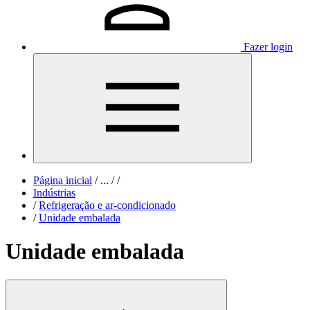
Fazer login
Página inicial
/
...
/
/
Indústrias
/
Refrigeração e ar-condicionado
/
Unidade embalada
Unidade embalada