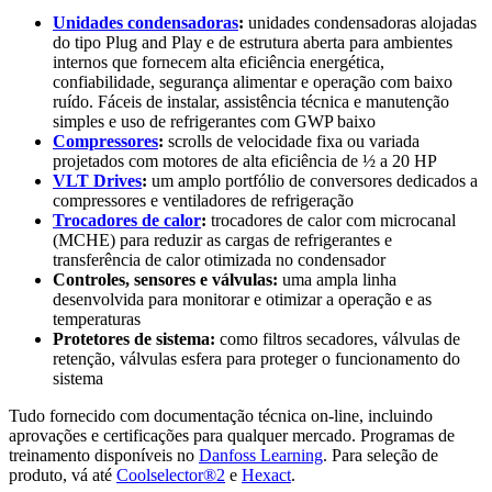
Unidades condensadoras
:
unidades condensadoras alojadas
do tipo Plug and Play e de estrutura aberta para ambientes
internos que fornecem alta eficiência energética,
confiabilidade, segurança alimentar e operação com baixo
ruído. Fáceis de instalar, assistência técnica e manutenção
simples e uso de refrigerantes com GWP baixo
Compressores
:
scrolls de velocidade fixa ou variada
projetados com motores de alta eficiência de ½ a 20 HP
VLT Drives
:
um amplo portfólio de conversores dedicados a
compressores e ventiladores de refrigeração
Trocadores de calor
:
trocadores de calor com microcanal
(MCHE) para reduzir as cargas de refrigerantes e
transferência de calor otimizada no condensador
Controles, sensores e válvulas:
uma ampla linha
desenvolvida para monitorar e otimizar a operação e as
temperaturas
Protetores de sistema:
como filtros secadores, válvulas de
retenção, válvulas esfera para proteger o funcionamento do
sistema
Tudo fornecido com documentação técnica on-line, incluindo
aprovações e certificações para qualquer mercado. Programas de
treinamento disponíveis no
Danfoss Learning
. Para seleção de
produto, vá até
Coolselector®2
e
Hexact
.