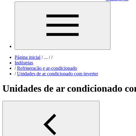
Página inicial
/
...
/
/
Indústrias
/
Refrigeração e ar-condicionado
/
Unidades de ar condicionado com inverter
Unidades de ar condicionado co