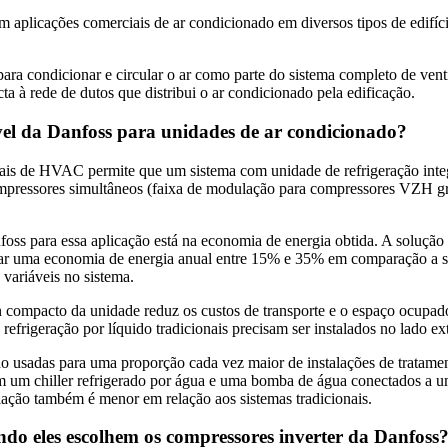
m aplicações comerciais de ar condicionado em diversos tipos de edifíci
ra condicionar e circular o ar como parte do sistema completo de venti
ta à rede de dutos que distribui o ar condicionado pela edificação.
ável da Danfoss para unidades de ar condicionado?
iais de HVAC permite que um sistema com unidade de refrigeração inte
essores simultâneos (faixa de modulação para compressores VZH grande
foss para essa aplicação está na economia de energia obtida. A soluçã
rar uma economia de energia anual entre 15% e 35% em comparação a sis
 variáveis no sistema.
n compacto da unidade reduz os custos de transporte e o espaço ocupa
 refrigeração por líquido tradicionais precisam ser instalados no lado ex
o usadas para uma proporção cada vez maior de instalações de tratamen
am um chiller refrigerado por água e uma bomba de água conectados a u
ação também é menor em relação aos sistemas tradicionais.
ando eles escolhem os compressores inverter da Danfoss