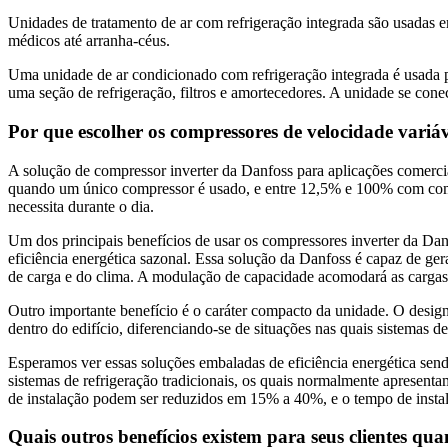
Unidades de tratamento de ar com refrigeração integrada são usadas e
médicos até arranha-céus.
Uma unidade de ar condicionado com refrigeração integrada é usada pa
uma seção de refrigeração, filtros e amortecedores. A unidade se conec
Por que escolher os compressores de velocidade vari
A solução de compressor inverter da Danfoss para aplicações comerc
quando um único compressor é usado, e entre 12,5% e 100% com compr
necessita durante o dia.
Um dos principais benefícios de usar os compressores inverter da Dan
eficiência energética sazonal. Essa solução da Danfoss é capaz de ge
de carga e do clima. A modulação de capacidade acomodará as cargas
Outro importante benefício é o caráter compacto da unidade. O desig
dentro do edifício, diferenciando-se de situações nas quais sistemas de
Esperamos ver essas soluções embaladas de eficiência energética send
sistemas de refrigeração tradicionais, os quais normalmente apresent
de instalação podem ser reduzidos em 15% a 40%, e o tempo de instal
Quais outros benefícios existem para seus clientes qu