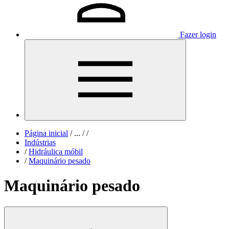
Fazer login
Página inicial
/
...
/
/
Indústrias
/
Hidráulica móbil
/
Maquinário pesado
Maquinário pesado