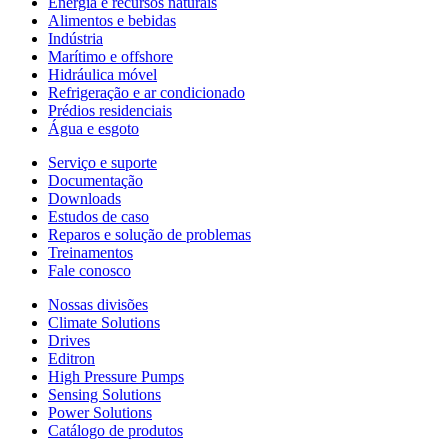
Energia e recursos naturais
Alimentos e bebidas
Indústria
Marítimo e offshore
Hidráulica móvel
Refrigeração e ar condicionado
Prédios residenciais
Água e esgoto
Serviço e suporte
Documentação
Downloads
Estudos de caso
Reparos e solução de problemas
Treinamentos
Fale conosco
Nossas divisões
Climate Solutions
Drives
Editron
High Pressure Pumps
Sensing Solutions
Power Solutions
Catálogo de produtos