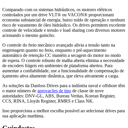
Comparado com os sistemas hidráulicos, os motores elétricos
controlados por um drive VLT® ou VACON® proporcionam
economia substancial de energia, baixo ruído de operação e nenhum
risco de vazamento de óleo hidráulico. Os drives permitem excelente
controle de velocidade e tensão e load sharing com diversos motores
acionando o mesmo guincho.
O controle do freio mecânico avançado alivia a tensão tanto na
engrenagem quanto no freio, enquanto o pré-aquecimento
automático de retenção CC mantém a secagem do motor no modo
de espera. O controle robusto de malha aberta elimina a necessidade
de encoders frágeis em ambientes de plataforma abertos. Para
aumentar a confiabilidade, use a funcionalidade de compensação de
içamento ativa altamente dinâmica, que eleva ativamente a carga.
As soluções da Danfoss Drives para a indústria naval e offshore têm
o maior número de
aprovações de tipo
de classe de nove
autoridades: DNV-GL, ABS, Bureau Veritas, Korean Register,
CCS, RINA, Lloyds Register, RMRS e Class NK.
Isso proporciona a melhor escolha possível ao selecionar drives para
sua aplicação marítima.
Guindastes