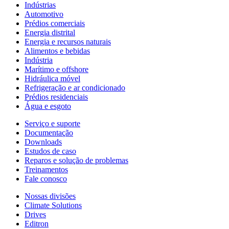
Indústrias
Automotivo
Prédios comerciais
Energia distrital
Energia e recursos naturais
Alimentos e bebidas
Indústria
Marítimo e offshore
Hidráulica móvel
Refrigeração e ar condicionado
Prédios residenciais
Água e esgoto
Serviço e suporte
Documentação
Downloads
Estudos de caso
Reparos e solução de problemas
Treinamentos
Fale conosco
Nossas divisões
Climate Solutions
Drives
Editron