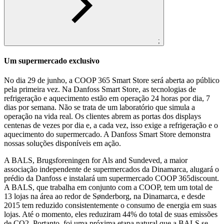
;
Um supermercado exclusivo
No dia 29 de junho, a COOP 365 Smart Store será aberta ao público
pela primeira vez. Na Danfoss Smart Store, as tecnologias de
refrigeração e aquecimento estão em operação 24 horas por dia, 7
dias por semana. Não se trata de um laboratório que simula a
operação na vida real. Os clientes abrem as portas dos displays
centenas de vezes por dia e, a cada vez, isso exige a refrigeração e o
aquecimento do supermercado. A Danfoss Smart Store demonstra
nossas soluções disponíveis em ação.
A BALS, Brugsforeningen for Als and Sundeved, a maior
associação independente de supermercados da Dinamarca, alugará o
prédio da Danfoss e instalará um supermercado COOP 365discount.
A BALS, que trabalha em conjunto com a COOP, tem um total de
13 lojas na área ao redor de Sønderborg, na Dinamarca, e desde
2015 tem reduzido consistentemente o consumo de energia em suas
lojas. Até o momento, eles reduziram 44% do total de suas emissões
de CO2. Portanto, foi uma próxima etapa natural que a BALS se