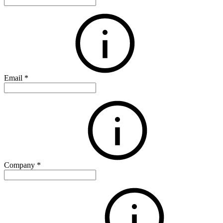
Email
*
Company
*