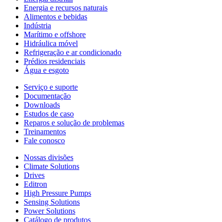
Energia e recursos naturais
Alimentos e bebidas
Indústria
Marítimo e offshore
Hidráulica móvel
Refrigeração e ar condicionado
Prédios residenciais
Água e esgoto
Serviço e suporte
Documentação
Downloads
Estudos de caso
Reparos e solução de problemas
Treinamentos
Fale conosco
Nossas divisões
Climate Solutions
Drives
Editron
High Pressure Pumps
Sensing Solutions
Power Solutions
Catálogo de produtos