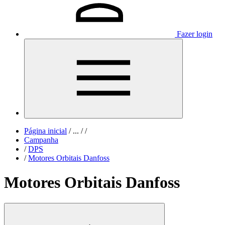
Fazer login
Página inicial
/
...
/
/
Campanha
/
DPS
/
Motores Orbitais Danfoss
Motores Orbitais Danfoss