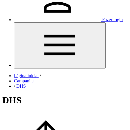
Fazer login
Página inicial
/
Campanha
/
DHS
DHS