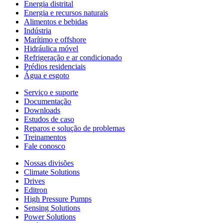
Energia distrital
Energia e recursos naturais
Alimentos e bebidas
Indústria
Marítimo e offshore
Hidráulica móvel
Refrigeração e ar condicionado
Prédios residenciais
Água e esgoto
Serviço e suporte
Documentação
Downloads
Estudos de caso
Reparos e solução de problemas
Treinamentos
Fale conosco
Nossas divisões
Climate Solutions
Drives
Editron
High Pressure Pumps
Sensing Solutions
Power Solutions