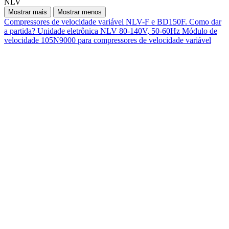
NLV
Mostrar mais
Mostrar menos
Compressores de velocidade variável NLV-F e BD150F. Como dar
a partida?
Unidade eletrônica NLV 80-140V, 50-60Hz
Módulo de
velocidade 105N9000 para compressores de velocidade variável