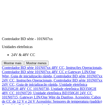
Controlador BD série - 101N07xx
Unidades eletrônicas
24V & 48V CC
Mostrar mais
Mostrar menos
Controlador BD série 101N07xx 48V CC, Instruções Operacionais,
Controlador BD série 101N07xx 48V CC e Gateway LIN/One
Wire, Guia de inicialização rápida,
Controlador BD série 101N07xx
24V CC, Instruções Operacionais,
Controlador BD série 101N07xx
24V CC, Guia de inícialização rápida,
Unidade eletrônica
BD250GH 48V CC 101N0730,
Unidade eletrônica BD350GH
48V CC 101N0720,
Unidade eletrônica BD350GH 24V CC
101N0715,
Gateway LIN/One Wire da Danfoss,
Acessório: Cabos
de CC de 12 V e 24 V
Acessório: Sensores de temperatura (padrão)