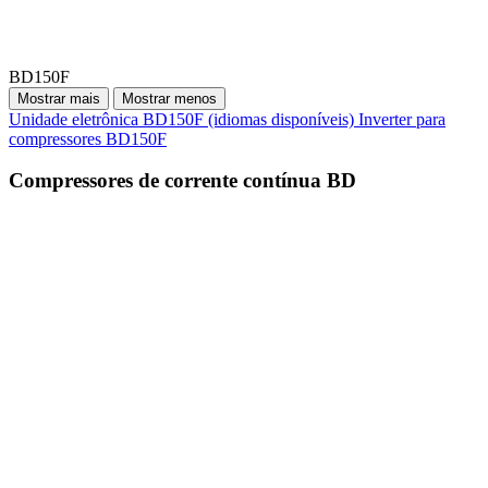
BD150F
Mostrar mais
Mostrar menos
Unidade eletrônica BD150F (idiomas disponíveis)
Inverter para
compressores BD150F
Compressores de corrente contínua BD