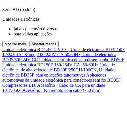
Série BD (padrão)
Unidades eletrônicas
faixas de tensão diversas
para várias aplicações
Mostrar mais
Mostrar menos
Unidade eletrônica BD1.4F 12V CC,
Unidade eletrônica BD35/50F
12/24V CC &amp; 100-240V CA 50/60Hz,
Unidade eletrônica
BD35/50F 24V CC
Unidade eletrônica de alto desempenho BD50F
Unidade eletrônica BD150F 160-254V CA, 50-60Hz
Unidade
eletrônica de alta velocidade BD80F/250GH/100CN,
Unidade
eletrônica BD35F para aplicações automotivas
Aplicações
automotivas da unidade eletrônica para conectores sem fio BD35F,
Compressores BD,
Acessório - Cabo de CA para unidade
101N0500
Acessório - Kit remoto com cabo (750 mm)