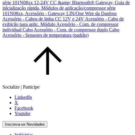
série 101N08xx 12-24V CC &amp; Bluetooth® Gateway, Guia de
inícialização rápida,
Módulos de aplicação/compressor série
101N08xx,
Acessório - Gateway LIN/One Wire da Danfoss
Acessório - Cabos de linha CC 12V e 24V
Acessório - Cabo de
exibição para aplic. Módulo
Acessório - Com. de compressor
individual Cabo
Acessório - Com. de compressor duplo Cabo
Acessório - Sensores de temperatura (padrão)
Socialize | Participe
LinkedIn
X
Facebook
Youtube
Inscreva-se Novidades
Indústrias