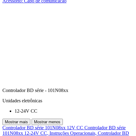
Acessório: Cabo de comunicação
Controlador BD série - 101N08xx
Unidades eletrônicas
12-24V CC
Mostrar mais
Mostrar menos
Controlador BD série 101N08xx 12V CC
Controlador BD série
101N08xx 12-24V CC, Instruções Operacionais,
Controlador BD