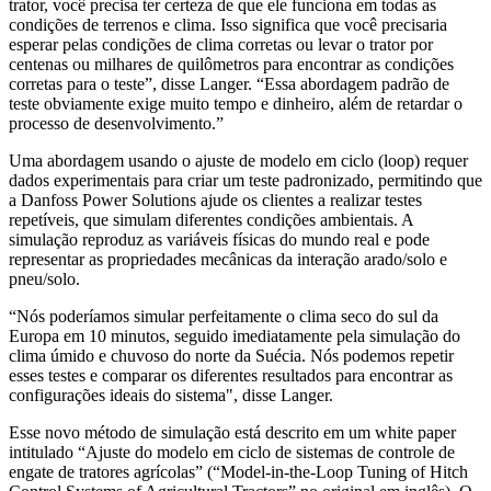
trator, você precisa ter certeza de que ele funciona em todas as
condições de terrenos e clima. Isso significa que você precisaria
esperar pelas condições de clima corretas ou levar o trator por
centenas ou milhares de quilômetros para encontrar as condições
corretas para o teste”, disse Langer. “Essa abordagem padrão de
teste obviamente exige muito tempo e dinheiro, além de retardar o
processo de desenvolvimento.”
Uma abordagem usando o ajuste de modelo em ciclo (loop) requer
dados experimentais para criar um teste padronizado, permitindo que
a Danfoss Power Solutions ajude os clientes a realizar testes
repetíveis, que simulam diferentes condições ambientais. A
simulação reproduz as variáveis físicas do mundo real e pode
representar as propriedades mecânicas da interação arado/solo e
pneu/solo.
“Nós poderíamos simular perfeitamente o clima seco do sul da
Europa em 10 minutos, seguido imediatamente pela simulação do
clima úmido e chuvoso do norte da Suécia. Nós podemos repetir
esses testes e comparar os diferentes resultados para encontrar as
configurações ideais do sistema", disse Langer.
Esse novo método de simulação está descrito em um white paper
intitulado “Ajuste do modelo em ciclo de sistemas de controle de
engate de tratores agrícolas” (“Model-in-the-Loop Tuning of Hitch