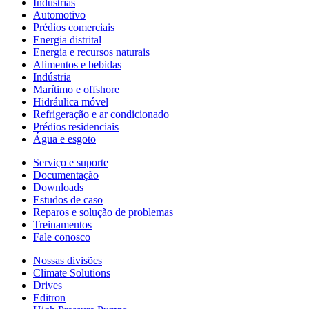
Indústrias
Automotivo
Prédios comerciais
Energia distrital
Energia e recursos naturais
Alimentos e bebidas
Indústria
Marítimo e offshore
Hidráulica móvel
Refrigeração e ar condicionado
Prédios residenciais
Água e esgoto
Serviço e suporte
Documentação
Downloads
Estudos de caso
Reparos e solução de problemas
Treinamentos
Fale conosco
Nossas divisões
Climate Solutions
Drives
Editron