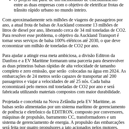
entre as duas empresas com o objetivo de eletrificar frotas de
trânsito rápido urbano no mundo inteiro.
Com aproximadamente seis milhões de viagens de passageiros por
ano, a atual frota de balsas de Auckland consome 13 milhões de
litros de diesel por ano, liberando cerca de 34 mil toneladas de CO2.
Para resolver esse problema, o objetivo da Auckland Transport é
tornar seus serviços de balsa 100% elétricos até 2030, o que deve
economizar um milhão de toneladas de CO2 por ano.
Para ajudar a atingir essa meta ambiciosa, a divisão Editron da
Danfoss e a EV Maritime formaram uma parceria para desenvolver
as duas primeiras balsas rápidas de alta velocidade de tamanho
completo e zero emissão, que serão colocadas na água em 2024. As
embarcações de 24 metros serão capazes de transportar até 200
passageiros e viajar a velocidades de até 25 nós. Cada balsa
economizará pelo menos mil toneladas de CO2 por ano e será
fabricada utilizando materiais compostos com maior durabilidade.
Projetada e concebida na Nova Zelândia pela EV Maritime, as
balsas serão alimentadas por um sistema marítimo de gerenciamento
de potência e eletrônico da EDITRON, composto por conversores,
máquinas de propulsão, barramento CC, transformadores e um
sistema de gerenciamento de energia. A propulsão das embarcações
será feita por quatro propulsores a jato acionados pelos motores.