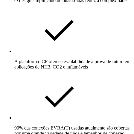
O design simplificado de duas soldas reduz a complexidade
A plataforma ICF oferece escalabilidade à prova de futuro em
aplicações de NH3, CO2 e inflamáveis
90% das conexões EVRA(T) usadas atualmente são cobertas
por uma grande variedade de tipos e tamanhos de conexão