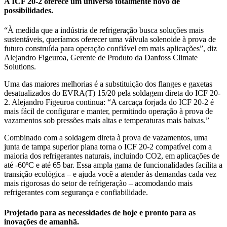
A ICF 20-2 oferece um universo totalmente novo de
possibilidades.
“À medida que a indústria de refrigeração busca soluções mais
sustentáveis, queríamos oferecer uma válvula solenoide à prova de
futuro construída para operação confiável em mais aplicações”, diz
Alejandro Figeuroa, Gerente de Produto da Danfoss Climate
Solutions.
Uma das maiores melhorias é a substituição dos flanges e gaxetas
desatualizados do EVRA(T) 15/20 pela soldagem direta do ICF 20-
2. Alejandro Figeuroa continua: “A carcaça forjada do ICF 20-2 é
mais fácil de configurar e manter, permitindo operação à prova de
vazamentos sob pressões mais altas e temperaturas mais baixas.”
Combinado com a soldagem direta à prova de vazamentos, uma
junta de tampa superior plana torna o ICF 20-2 compatível com a
maioria dos refrigerantes naturais, incluindo CO2, em aplicações de
até -60ºC e até 65 bar. Essa ampla gama de funcionalidades facilita a
transição ecológica – e ajuda você a atender às demandas cada vez
mais rigorosas do setor de refrigeração – acomodando mais
refrigerantes com segurança e confiabilidade.
Projetado para as necessidades de hoje e pronto para as
inovações de amanhã.