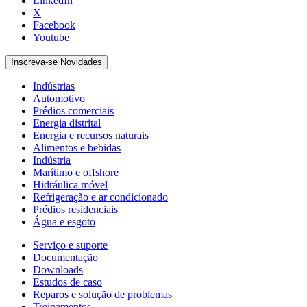
LinkedIn
X
Facebook
Youtube
Inscreva-se Novidades
Indústrias
Automotivo
Prédios comerciais
Energia distrital
Energia e recursos naturais
Alimentos e bebidas
Indústria
Marítimo e offshore
Hidráulica móvel
Refrigeração e ar condicionado
Prédios residenciais
Água e esgoto
Serviço e suporte
Documentação
Downloads
Estudos de caso
Reparos e solução de problemas
Treinamentos