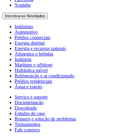
Youtube
Inscreva-se Novidades
Indústrias
Automotivo
Prédios comerciais
Energia distrital
Energia e recursos naturais
Alimentos e bebidas
Indústria
Marítimo e offshore
Hidráulica móvel
Refrigeração e ar condicionado
Prédios residenciais
Água e esgoto
Serviço e suporte
Documentação
Downloads
Estudos de caso
Reparos e solução de problemas
Treinamentos
Fale conosco