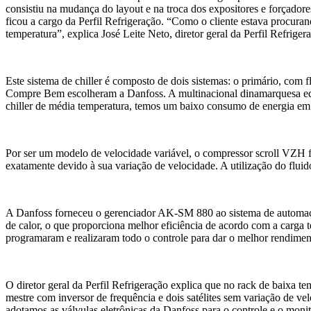
consistiu na mudança do layout e na troca dos expositores e forçador
ficou a cargo da Perfil Refrigeração. “Como o cliente estava procuran
temperatura”, explica José Leite Neto, diretor geral da Perfil Refriger
Este sistema de chiller é composto de dois sistemas: o primário, com 
Compre Bem escolheram a Danfoss. A multinacional dinamarquesa equ
chiller de média temperatura, temos um baixo consumo de energia em 
Por ser um modelo de velocidade variável, o compressor scroll VZH
exatamente devido à sua variação de velocidade. A utilização do flui
A Danfoss forneceu o gerenciador AK-SM 880 ao sistema de automação
de calor, o que proporciona melhor eficiência de acordo com a carga 
programaram e realizaram todo o controle para dar o melhor rendimen
O diretor geral da Perfil Refrigeração explica que no rack de baix
mestre com inversor de frequência e dois satélites sem variação de v
adotamos as válvulas eletrônicas da Danfoss para o controle e o moni