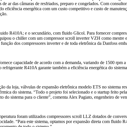
es de ar das câmaras de resfriados, preparo e congelados. Com consulto
do eficiência energética com um custo competitivo e custo de manutençã
ação.
fluido R410A; e o secundário, com fluido Glicol. Para fornecer compress
ipou o chiller com um compressor scroll inverter VZH como mestre e
função dos compressores inverter e de toda eletrônica da Danfoss emba
 fornece capacidade de acordo com a demanda, variando de 1500 rpm 
do refrigerante R410A garante também a eficiência energética do sistem
 da loja, válvulas de expansão eletrônica modelo ETS no sistema res
térmica do sistema. “Todo o projeto foi selecionado e o startup feito p
to do sistema para o cliente”, comenta Alex Pagiato, engenheiro de ve
a temperatura foram utilizados compressores scroll LLZ dotados de co
elocidade. “Para este sistema, optamos por expansão direta com fluido 
toramento de todo o sistema.”