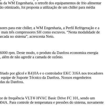
ria da WM Engenharia, o retrofit dos equipamentos de frio alimentar
o otimizado, foi proposta a utilização de um chiller para média
ores para este chiller, a WM Engenharia, a Perfil Refrigeração e a
 mais três compressores SH como escravos. “Nesta modalidade de
rcada no sistema”, acrescenta Neto.
a 6000 rpm. Deste modo, o produto da Danfoss economiza energia
a, além de não agredir a camada de ozônio.
friado por glicol e R410A e o controlador EKC 316A nos trocadores
ela equipe de Suporte Técnico da Danfoss. Nossos engenheiros
ndas da Danfoss.
nversor de frequência VLT® HVAC Basic Drive FC 101, sendo um
R404A. Para controle de temperatura e pressões do sistema, novamente