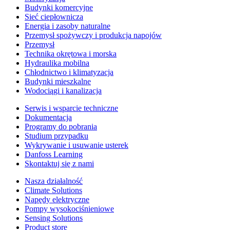
Budynki komercyjne
Sieć ciepłownicza
Energia i zasoby naturalne
Przemysł spożywczy i produkcja napojów
Przemysł
Technika okrętowa i morska
Hydraulika mobilna
Chłodnictwo i klimatyzacja
Budynki mieszkalne
Wodociągi i kanalizacja
Serwis i wsparcie techniczne
Dokumentacja
Programy do pobrania
Studium przypadku
Wykrywanie i usuwanie usterek
Danfoss Learning
Skontaktuj się z nami
Nasza działalność
Climate Solutions
Napędy elektryczne
Pompy wysokociśnieniowe
Sensing Solutions
Product store