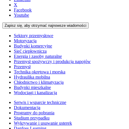
X
Facebook
Youtube
Zapisz się, aby otrzymać najnowsze wiadomości
Sektory przemysłowe
Motoryzacja
Budynki komercyjne
Sieć ciepłownicza
Energia i zasoby naturalne
Przemysł spożywczy i produkcja napojów
Przemysł
Technika okrętowa i morska
Hydraulika mobilna
Chłodnictwo i klimatyzacja
Budynki mieszkalne
Wodociągi i kanalizacja
Serwis i wsparcie techniczne
Dokumentacja
Programy do pobrania
Studium przypadku
Wykrywanie i usuwanie usterek
Danfoss Learning