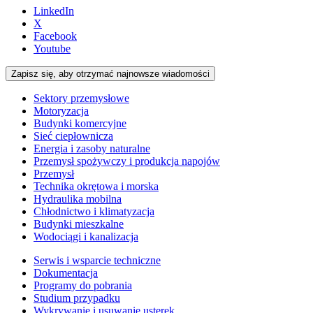
LinkedIn
X
Facebook
Youtube
Zapisz się, aby otrzymać najnowsze wiadomości
Sektory przemysłowe
Motoryzacja
Budynki komercyjne
Sieć ciepłownicza
Energia i zasoby naturalne
Przemysł spożywczy i produkcja napojów
Przemysł
Technika okrętowa i morska
Hydraulika mobilna
Chłodnictwo i klimatyzacja
Budynki mieszkalne
Wodociągi i kanalizacja
Serwis i wsparcie techniczne
Dokumentacja
Programy do pobrania
Studium przypadku
Wykrywanie i usuwanie usterek