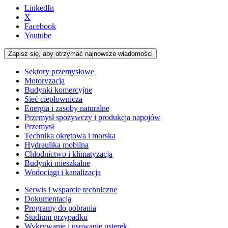
LinkedIn
X
Facebook
Youtube
Zapisz się, aby otrzymać najnowsze wiadomości
Sektory przemysłowe
Motoryzacja
Budynki komercyjne
Sieć ciepłownicza
Energia i zasoby naturalne
Przemysł spożywczy i produkcja napojów
Przemysł
Technika okrętowa i morska
Hydraulika mobilna
Chłodnictwo i klimatyzacja
Budynki mieszkalne
Wodociągi i kanalizacja
Serwis i wsparcie techniczne
Dokumentacja
Programy do pobrania
Studium przypadku
Wykrywanie i usuwanie usterek