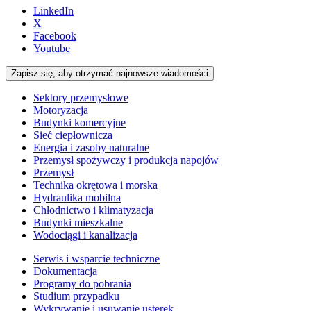
LinkedIn
X
Facebook
Youtube
Zapisz się, aby otrzymać najnowsze wiadomości
Sektory przemysłowe
Motoryzacja
Budynki komercyjne
Sieć ciepłownicza
Energia i zasoby naturalne
Przemysł spożywczy i produkcja napojów
Przemysł
Technika okrętowa i morska
Hydraulika mobilna
Chłodnictwo i klimatyzacja
Budynki mieszkalne
Wodociągi i kanalizacja
Serwis i wsparcie techniczne
Dokumentacja
Programy do pobrania
Studium przypadku
Wykrywanie i usuwanie usterek