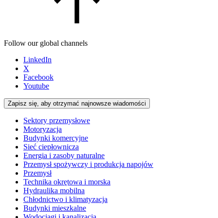
Follow our global channels
LinkedIn
X
Facebook
Youtube
Zapisz się, aby otrzymać najnowsze wiadomości
Sektory przemysłowe
Motoryzacja
Budynki komercyjne
Sieć ciepłownicza
Energia i zasoby naturalne
Przemysł spożywczy i produkcja napojów
Przemysł
Technika okrętowa i morska
Hydraulika mobilna
Chłodnictwo i klimatyzacja
Budynki mieszkalne
Wodociągi i kanalizacja