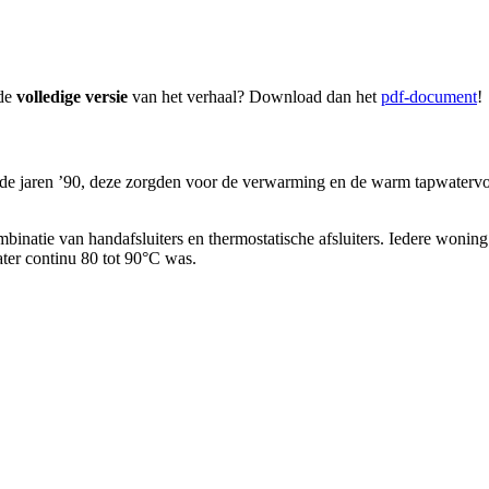
 de
volledige versie
van het verhaal? Download dan het
pdf-document
!
 de jaren ’90, deze zorgden voor de verwarming en de warm tapwatervoor
ie van handafsluiters en thermostatische afsluiters. Iedere woning telt
er continu 80 tot 90°C was.