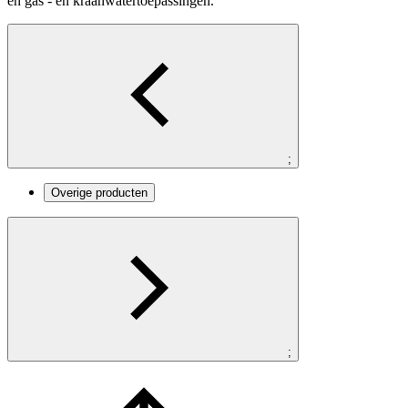
en gas - en kraanwatertoepassingen.
;
Overige producten
;