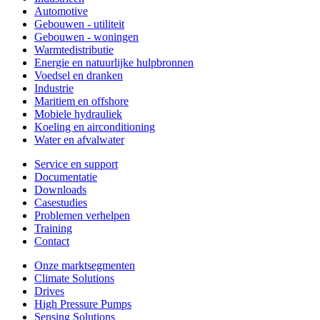
Automotive
Gebouwen - utiliteit
Gebouwen - woningen
Warmtedistributie
Energie en natuurlijke hulpbronnen
Voedsel en dranken
Industrie
Maritiem en offshore
Mobiele hydrauliek
Koeling en airconditioning
Water en afvalwater
Service en support
Documentatie
Downloads
Casestudies
Problemen verhelpen
Training
Contact
Onze marktsegmenten
Climate Solutions
Drives
High Pressure Pumps
Sensing Solutions