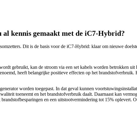
u al kennis gemaakt met de iC7-Hybrid?
tters. Dit is de basis voor de iC7-Hybrid: klaar om nieuwe doelstell
gebruikt, kan de stroom via een set kabels worden betrokken uit het 
 genoemd, heeft belangrijke positieve effecten op het brandstofverbrui
rator worden toegepast. In dat geval kunnen voortstuwingsinstallatie
gskwaliteit toeneemt en het brandstofverbruik daalt. Daarnaast kan vermo
 brandstofbesparingen en een uitstootvermindering tot 15% oplevert. 