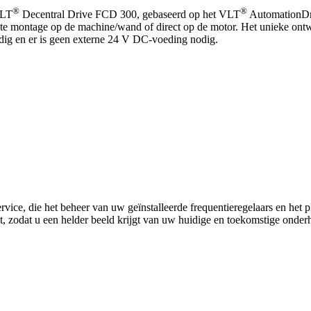
®
®
VLT
Decentral Drive FCD 300, gebaseerd op het VLT
AutomationDri
cte montage op de machine/wand of direct op de motor. Het unieke ontwerp
nodig en er is geen externe 24 V DC-voeding nodig.
rvice, die het beheer van uw geïnstalleerde frequentieregelaars en he
uit, zodat u een helder beeld krijgt van uw huidige en toekomstige onde