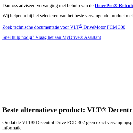
Danfoss adviseert vervanging met behulp van de
DrivePro® Retrofit
Wij helpen u bij het selecteren van het beste vervangende product met
®
Zoek technische documentatie voor VLT
DriveMotor FCM 300
Snel hulp nodig? Vraag het aan MyDrive® Assistant
Beste alternatieve product: VLT® Decent
Omdat de VLT® Decentral Drive FCD 302 geen exact vervangingsp
informatie.