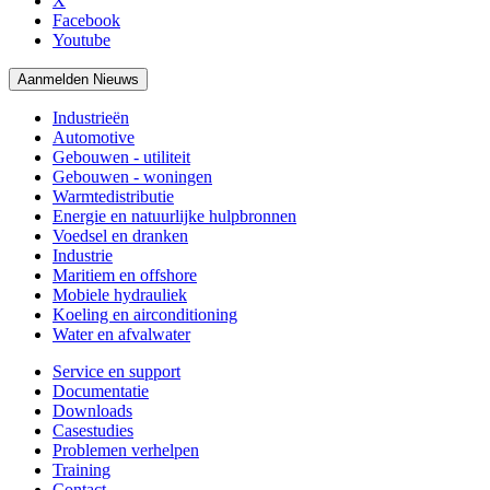
X
Facebook
Youtube
Aanmelden Nieuws
Industrieën
Automotive
Gebouwen - utiliteit
Gebouwen - woningen
Warmtedistributie
Energie en natuurlijke hulpbronnen
Voedsel en dranken
Industrie
Maritiem en offshore
Mobiele hydrauliek
Koeling en airconditioning
Water en afvalwater
Service en support
Documentatie
Downloads
Casestudies
Problemen verhelpen
Training
Contact