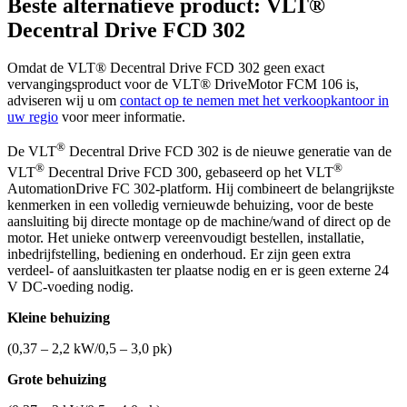
Beste alternatieve product: VLT®
Decentral Drive FCD 302
Omdat de VLT® Decentral Drive FCD 302 geen exact
vervangingsproduct voor de VLT® DriveMotor FCM 106 is,
adviseren wij u om
contact op te nemen met het verkoopkantoor in
uw regio
voor meer informatie.
®
De VLT
Decentral Drive FCD 302 is de nieuwe generatie van de
®
®
VLT
Decentral Drive FCD 300, gebaseerd op het VLT
AutomationDrive FC 302-platform. Hij combineert de belangrijkste
kenmerken in een volledig vernieuwde behuizing, voor de beste
aansluiting bij directe montage op de machine/wand of direct op de
motor. Het unieke ontwerp vereenvoudigt bestellen, installatie,
inbedrijfstelling, bediening en onderhoud. Er zijn geen extra
verdeel- of aansluitkasten ter plaatse nodig en er is geen externe 24
V DC-voeding nodig.
Kleine behuizing
(0,37 – 2,2 kW/0,5 – 3,0 pk)
Grote behuizing