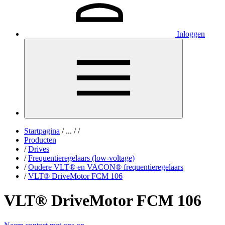
Inloggen
Startpagina
/
...
/
/
Producten
/
Drives
/
Frequentieregelaars (low-voltage)
/
Oudere VLT® en VACON® frequentieregelaars
/
VLT® DriveMotor FCM 106
VLT® DriveMotor FCM 106