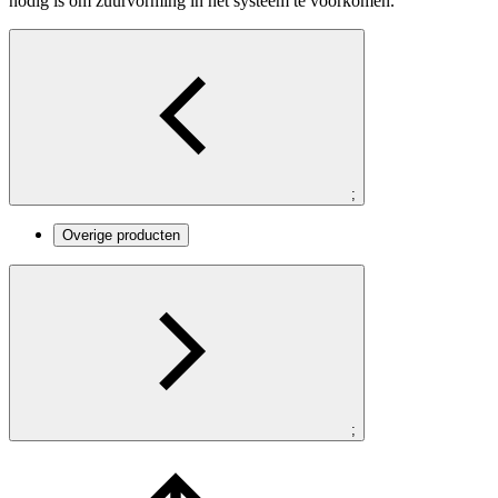
nodig is om zuurvorming in het systeem te voorkomen.
;
Overige producten
;