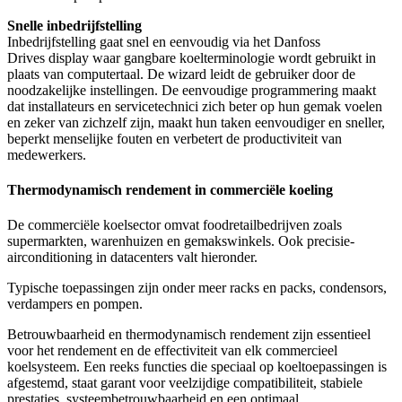
Snelle inbedrijfstelling
Inbedrijfstelling gaat snel en eenvoudig via het Danfoss
Drives display waar gangbare koelterminologie wordt gebruikt in
plaats van computertaal. De wizard leidt de gebruiker door de
noodzakelijke instellingen. De eenvoudige programmering maakt
dat installateurs en servicetechnici zich beter op hun gemak voelen
en zeker van zichzelf zijn, maakt hun taken eenvoudiger en sneller,
beperkt menselijke fouten en verbetert de productiviteit van
medewerkers.
Thermodynamisch rendement in commerciële koeling
De commerciële koelsector omvat foodretailbedrijven zoals
supermarkten, warenhuizen en gemakswinkels. Ook precisie-
airconditioning in datacenters valt hieronder.
Typische toepassingen zijn onder meer racks en packs, condensors,
verdampers en pompen.
Betrouwbaarheid en thermodynamisch rendement zijn essentieel
voor het rendement en de effectiviteit van elk commercieel
koelsysteem. Een reeks functies die speciaal op koeltoepassingen is
afgestemd, staat garant voor veelzijdige compatibiliteit, stabiele
prestaties, systeembetrouwbaarheid en een optimaal