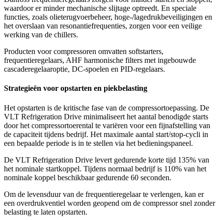
waardoor er minder mechanische slijtage optreedt. En speciale
functies, zoals olieterugvoerbeheer, hoge-/lagedrukbeveiligingen en
het overslaan van resonantiefrequenties, zorgen voor een veilige
werking van de chillers.
Producten voor compressoren omvatten softstarters,
frequentieregelaars, AHF harmonische filters met ingebouwde
cascaderegelaaroptie, DC-spoelen en PID-regelaars.
Strategieën voor opstarten en piekbelasting
Het opstarten is de kritische fase van de compressortoepassing. De
VLT Refrigeration Drive minimaliseert het aantal benodigde starts
door het compressortoerental te variëren voor een fijnafstelling van
de capaciteit tijdens bedrijf. Het maximale aantal start/stop-cycli in
een bepaalde periode is in te stellen via het bedieningspaneel.
De VLT Refrigeration Drive levert gedurende korte tijd 135% van
het nominale startkoppel. Tijdens normaal bedrijf is 110% van het
nominale koppel beschikbaar gedurende 60 seconden.
Om de levensduur van de frequentieregelaar te verlengen, kan er
een overdrukventiel worden geopend om de compressor snel zonder
belasting te laten opstarten.