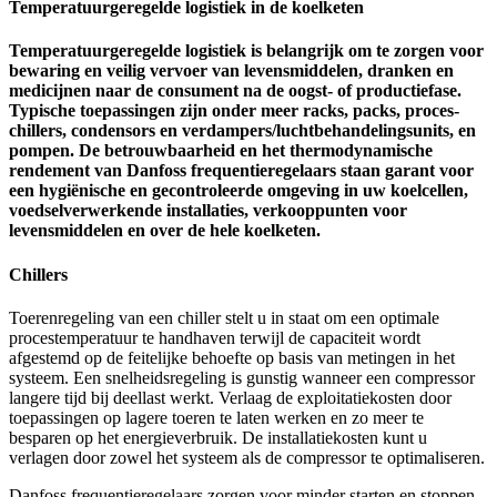
Temperatuurgeregelde logistiek in de koelketen
Temperatuurgeregelde logistiek is belangrijk om te zorgen voor
bewaring en veilig vervoer van levensmiddelen, dranken en
medicijnen naar de consument na de oogst- of productiefase.
Typische toepassingen zijn onder meer racks, packs, proces-
chillers, condensors en verdampers/luchtbehandelingsunits, en
pompen. De betrouwbaarheid en het thermodynamische
rendement van Danfoss frequentieregelaars staan garant voor
een hygiënische en gecontroleerde omgeving in uw koelcellen,
voedselverwerkende installaties, verkooppunten voor
levensmiddelen en over de hele koelketen.
Chillers
Toerenregeling van een chiller stelt u in staat om een optimale
procestemperatuur te handhaven terwijl de capaciteit wordt
afgestemd op de feitelijke behoefte op basis van metingen in het
systeem. Een snelheidsregeling is gunstig wanneer een compressor
langere tijd bij deellast werkt. Verlaag de exploitatiekosten door
toepassingen op lagere toeren te laten werken en zo meer te
besparen op het energieverbruik. De installatiekosten kunt u
verlagen door zowel het systeem als de compressor te optimaliseren.
Danfoss frequentieregelaars zorgen voor minder starten en stoppen,