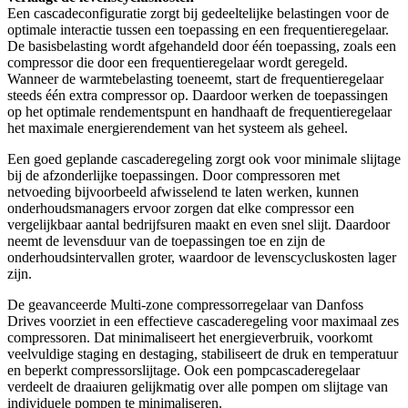
Een cascadeconfiguratie zorgt bij gedeeltelijke belastingen voor de
optimale interactie tussen een toepassing en een frequentieregelaar.
De basisbelasting wordt afgehandeld door één toepassing, zoals een
compressor die door een frequentieregelaar wordt geregeld.
Wanneer de warmtebelasting toeneemt, start de frequentieregelaar
steeds één extra compressor op. Daardoor werken de toepassingen
op het optimale rendementspunt en handhaaft de frequentieregelaar
het maximale energierendement van het systeem als geheel.
Een goed geplande cascaderegeling zorgt ook voor minimale slijtage
bij de afzonderlijke toepassingen. Door compressoren met
netvoeding bijvoorbeeld afwisselend te laten werken, kunnen
onderhoudsmanagers ervoor zorgen dat elke compressor een
vergelijkbaar aantal bedrijfsuren maakt en even snel slijt. Daardoor
neemt de levensduur van de toepassingen toe en zijn de
onderhoudsintervallen groter, waardoor de levenscycluskosten lager
zijn.
De geavanceerde Multi-zone compressorregelaar van Danfoss
Drives voorziet in een effectieve cascaderegeling voor maximaal zes
compressoren. Dat minimaliseert het energieverbruik, voorkomt
veelvuldige staging en destaging, stabiliseert de druk en temperatuur
en beperkt compressorslijtage. Ook een pompcascaderegelaar
verdeelt de draaiuren gelijkmatig over alle pompen om slijtage van
individuele pompen te minimaliseren.