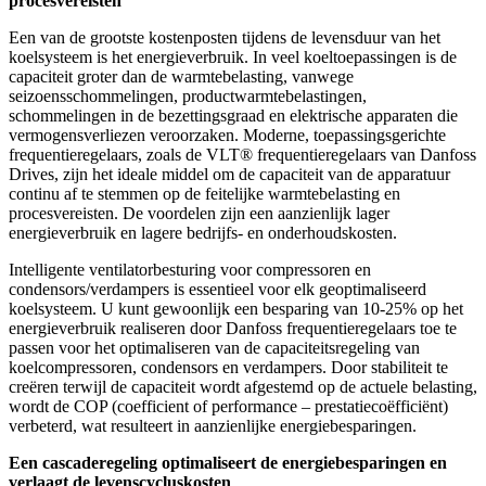
procesvereisten
Een van de grootste kostenposten tijdens de levensduur van het
koelsysteem is het energieverbruik. In veel koeltoepassingen is de
capaciteit groter dan de warmtebelasting, vanwege
seizoensschommelingen, productwarmtebelastingen,
schommelingen in de bezettingsgraad en elektrische apparaten die
vermogensverliezen veroorzaken. Moderne, toepassingsgerichte
frequentieregelaars, zoals de VLT® frequentieregelaars van Danfoss
Drives, zijn het ideale middel om de capaciteit van de apparatuur
continu af te stemmen op de feitelijke warmtebelasting en
procesvereisten. De voordelen zijn een aanzienlijk lager
energieverbruik en lagere bedrijfs- en onderhoudskosten.
Intelligente ventilatorbesturing voor compressoren en
condensors/verdampers is essentieel voor elk geoptimaliseerd
koelsysteem. U kunt gewoonlijk een besparing van 10-25% op het
energieverbruik realiseren door Danfoss frequentieregelaars toe te
passen voor het optimaliseren van de capaciteitsregeling van
koelcompressoren, condensors en verdampers. Door stabiliteit te
creëren terwijl de capaciteit wordt afgestemd op de actuele belasting,
wordt de COP (coefficient of performance – prestatiecoëfficiënt)
verbeterd, wat resulteert in aanzienlijke energiebesparingen.
Een cascaderegeling optimaliseert de energiebesparingen en
verlaagt de levenscycluskosten