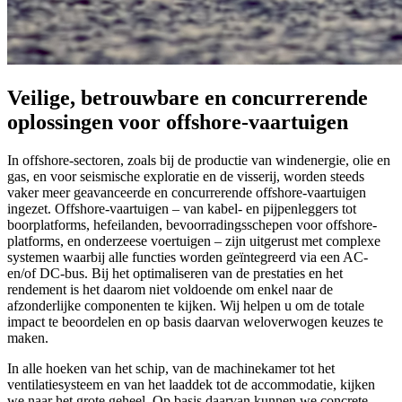
Veilige, betrouwbare en concurrerende
oplossingen voor offshore-vaartuigen
In offshore-sectoren, zoals bij de productie van windenergie, olie en
gas, en voor seismische exploratie en de visserij, worden steeds
vaker meer geavanceerde en concurrerende offshore-vaartuigen
ingezet. Offshore-vaartuigen – van kabel- en pijpenleggers tot
boorplatforms, hefeilanden, bevoorradingsschepen voor offshore-
platforms, en onderzeese voertuigen – zijn uitgerust met complexe
systemen waarbij alle functies worden geïntegreerd via een AC-
en/of DC-bus. Bij het optimaliseren van de prestaties en het
rendement is het daarom niet voldoende om enkel naar de
afzonderlijke componenten te kijken. Wij helpen u om de totale
impact te beoordelen en op basis daarvan weloverwogen keuzes te
maken.
In alle hoeken van het schip, van de machinekamer tot het
ventilatiesysteem en van het laaddek tot de accommodatie, kijken
we naar het grote geheel. Op basis daarvan kunnen we concrete