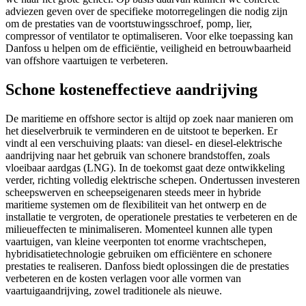
adviezen geven over de specifieke motorregelingen die nodig zijn
om de prestaties van de voortstuwingsschroef, pomp, lier,
compressor of ventilator te optimaliseren. Voor elke toepassing kan
Danfoss u helpen om de efficiëntie, veiligheid en betrouwbaarheid
van offshore vaartuigen te verbeteren.
Schone kosteneffectieve aandrijving
De maritieme en offshore sector is altijd op zoek naar manieren om
het dieselverbruik te verminderen en de uitstoot te beperken. Er
vindt al een verschuiving plaats: van diesel- en diesel-elektrische
aandrijving naar het gebruik van schonere brandstoffen, zoals
vloeibaar aardgas (LNG). In de toekomst gaat deze ontwikkeling
verder, richting volledig elektrische schepen. Ondertussen investeren
scheepswerven en scheepseigenaren steeds meer in hybride
maritieme systemen om de flexibiliteit van het ontwerp en de
installatie te vergroten, de operationele prestaties te verbeteren en de
milieueffecten te minimaliseren. Momenteel kunnen alle typen
vaartuigen, van kleine veerponten tot enorme vrachtschepen,
hybridisatietechnologie gebruiken om efficiëntere en schonere
prestaties te realiseren. Danfoss biedt oplossingen die de prestaties
verbeteren en de kosten verlagen voor alle vormen van
vaartuigaandrijving, zowel traditionele als nieuwe.